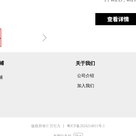
1个WIFI5，WI
ꁇ
铺
关于我们
公司介绍
铺
加入我们
粤ICP备2024214811号-1
版权所有© 万引力
本网站支持
IPv6