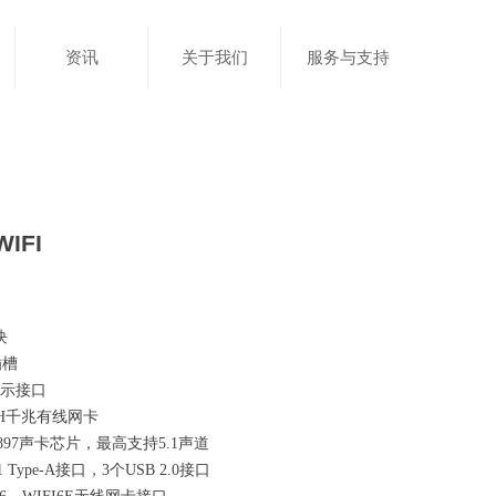
资讯
关于我们
服务与支持
WIFI
块
插槽
显示接口
111H千兆有线网卡
ALC897声卡芯片，最高支持5.1声道
n 1 Type-A接口，3个USB 2.0接口