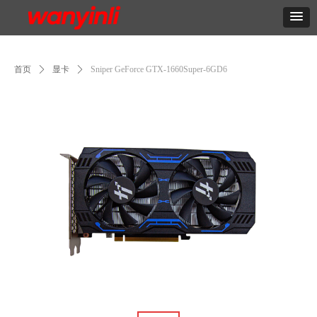
首页
ꄲ
显卡
ꄲ
Sniper GeForce GTX-1660Super-6GD6